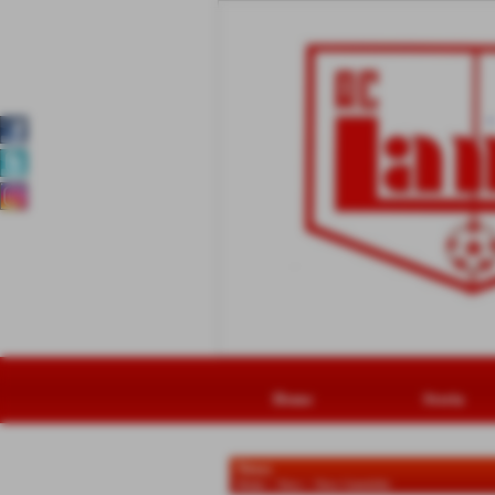
Home
Storia
News
Home
>
News
>
News Generiche