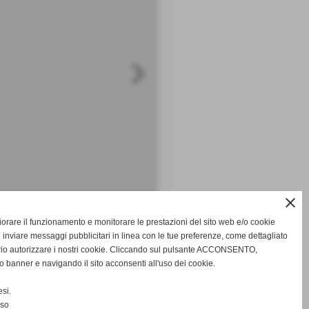
keyboard_arrow_right
close
, torna a casa con un buon punto, che fa uscire i
gliorare il funzionamento e monitorare le prestazioni del sito web e/o cookie
Scarabelli Davide, dopo che uno straordinario
 inviare messaggi pubblicitari in linea con le tue preferenze, come dettagliato
rio autorizzare i nostri cookie. Cliccando sul pulsante ACCONSENTO,
o banner e navigando il sito acconsenti all'uso dei cookie.
successivo >>
si.
nso