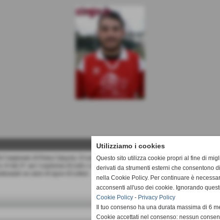
Utilizziamo i cookies
el Campionato di Prima Categoria. Il Lama ´80, impegnato in trasferta sul campo del Castelnuovo
Questo sito utilizza cookie propri al fine di mi
n 10 dal 25´ per l´espulsione di Lutti e sotto di un gol, sono riusciti a pareggiare con il solito 
derivati da strumenti esterni che consentono di
lizzando un calcio di rigore di Lettieri.
nella Cookie Policy. Per continuare è necessa
acconsenti all'uso dei cookie. Ignorando quest
Cookie Policy
-
Privacy Policy
Il tuo consenso ha una durata massima di 6 me
Cookie accettati nel consenso: nessun conse