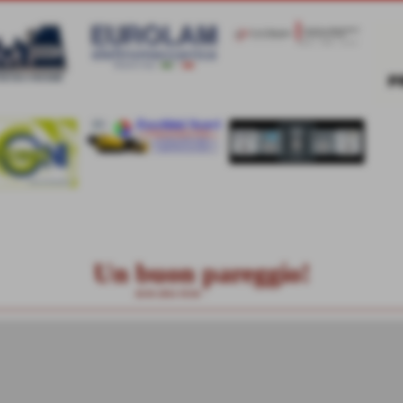
Un buon pareggio!
26-01-2014 19:36
-
News Generiche