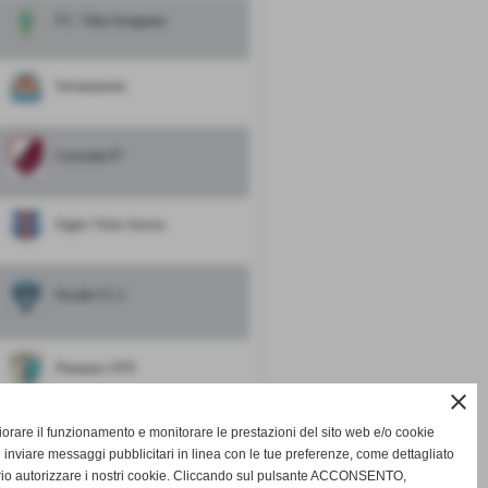
F.C. Valsa Savignano
Serramazzoni
Consolata 67
Eagles Virtus Ancora
Pavullo F.C.f.
Piumazzo 1970
close
gliorare il funzionamento e monitorare le prestazioni del sito web e/o cookie
Corlo
 inviare messaggi pubblicitari in linea con le tue preferenze, come dettagliato
rio autorizzare i nostri cookie. Cliccando sul pulsante ACCONSENTO,