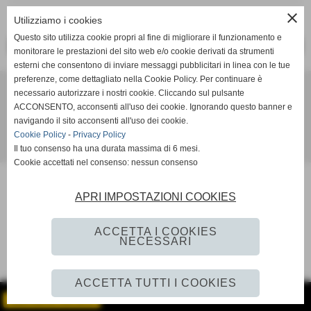
close
Comunicato Ufficiale N° 7 del 20/08/2014
Utilizziamo i cookies
Questo sito utilizza cookie propri al fine di migliorare il funzionamento e
<< PRECEDENTE
SUCCESSIVO >>
monitorare le prestazioni del sito web e/o cookie derivati da strumenti
esterni che consentono di inviare messaggi pubblicitari in linea con le tue
preferenze, come dettagliato nella Cookie Policy. Per continuare è
Ac Lama 80
necessario autorizzare i nostri cookie. Cliccando sul pulsante
Via per Vaglio 11 - Lama Mocogno (MO)
ACCONSENTO, acconsenti all'uso dei cookie. Ignorando questo banner e
settoregiovanile@aclama80.it aclama80.segreteria@gmail.com aclama80@pec.it.
ac
navigando il sito acconsenti all'uso dei cookie.
Cookie Policy
-
Privacy Policy
Il tuo consenso ha una durata massima di 6 mesi.
Realizzazione siti web www.sitoper.it
Cookie accettati nel consenso: nessun consenso
APRI IMPOSTAZIONI COOKIES
ACCETTA I COOKIES
NECESSARI
ACCETTA TUTTI I COOKIES
GESTISCI IL TUO SITO