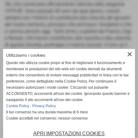
‘80, che comincerà ufficialmente l’attività nella stagione
1979-80. Sono passati 40 anni da quel giorno, vissuti
sempre con l’intento di contribuire alla crescita dei giovani
del nostro territorio, principio che animava i fondatori e che
ci anima ancora oggi. Tanti amici, a partire da Franco, Gigi
e Renato, che hanno contribuito alla nascita e alla crescita
di questa Società, purtroppo ci hanno lasciati. A loro va il
nostro pensiero in questo anniversario, perché
close
Utilizziamo i cookies
probabilmente senza il loro lavoro non saremmo arrivati ad
Questo sito utilizza cookie propri al fine di migliorare il funzionamento e
essere quello che siamo oggi, una delle più importanti
monitorare le prestazioni del sito web e/o cookie derivati da strumenti
realtà sportive della Montagna, che dà la possibilità a tanti
esterni che consentono di inviare messaggi pubblicitari in linea con le tue
giovani di praticare l’attività sportiva. Il migliore augurio
preferenze, come dettagliato nella Cookie Policy. Per continuare è
che possiamo farci è quello di proseguire per altri 40 anni,
necessario autorizzare i nostri cookie. Cliccando sul pulsante
con la stessa passione che ci ha guidati fino ad ora! Tanti
ACCONSENTO, acconsenti all'uso dei cookie. Ignorando questo banner e
auguri vecchio cuore biancorosso!
navigando il sito acconsenti all'uso dei cookie.
Cookie Policy
-
Privacy Policy
Il tuo consenso ha una durata massima di 6 mesi.
Cookie accettati nel consenso: nessun consenso
<< PRECEDENTE
SUCCESSIVO >>
APRI IMPOSTAZIONI COOKIES