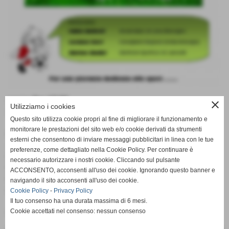
orario:
Ore 17.00
close
Utilizziamo i cookies
dove:
Stadio Comunale "G.L. Ferrari"
Questo sito utilizza cookie propri al fine di migliorare il funzionamento e
monitorare le prestazioni del sito web e/o cookie derivati da strumenti
Domani 10-05-2014 verrà inaugurato il nuovo campo
esterni che consentono di inviare messaggi pubblicitari in linea con le tue
sintetico "Lamello".
preferenze, come dettagliato nella Cookie Policy. Per continuare è
Interverranno Fabio Ballotti (Vice Sindaco di Lama
necessario autorizzare i nostri cookie. Cliccando sul pulsante
Mocogno), Luciana Serri (Consigliere Regione Emilia
ACCONSENTO, acconsenti all'uso dei cookie. Ignorando questo banner e
Roamgna) & Matteo Bedini (Direttore Sportivo A.c. Lama
navigando il sito acconsenti all'uso dei cookie.
80).
Cookie Policy
-
Privacy Policy
Il tuo consenso ha una durata massima di 6 mesi.
Cookie accettati nel consenso: nessun consenso
Intervenite numerosi!