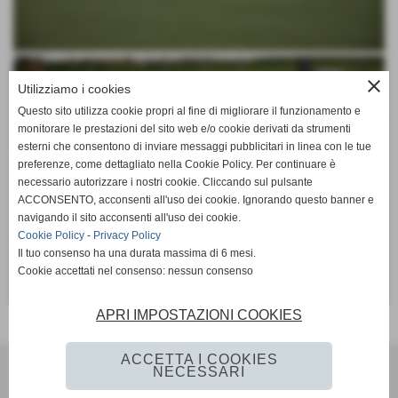
close
Utilizziamo i cookies
Questo sito utilizza cookie propri al fine di migliorare il funzionamento e
monitorare le prestazioni del sito web e/o cookie derivati da strumenti
esterni che consentono di inviare messaggi pubblicitari in linea con le tue
preferenze, come dettagliato nella Cookie Policy. Per continuare è
necessario autorizzare i nostri cookie. Cliccando sul pulsante
ACCONSENTO, acconsenti all'uso dei cookie. Ignorando questo banner e
navigando il sito acconsenti all'uso dei cookie.
Cookie Policy
-
Privacy Policy
Il tuo consenso ha una durata massima di 6 mesi.
Cookie accettati nel consenso: nessun consenso
APRI IMPOSTAZIONI COOKIES
Invia
ACCETTA I COOKIES
Ac Lama 80
NECESSARI
Via per Vaglio 11 - Lama Mocogno (MO)