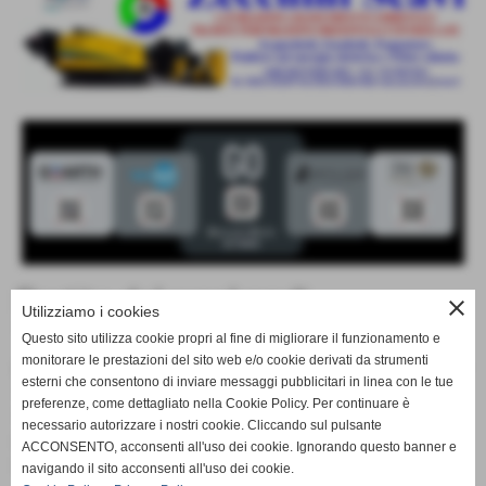
Partite del weekend!
close
Utilizziamo i cookies
11-02-2017 13:14
-
News Generiche
Questo sito utilizza cookie propri al fine di migliorare il funzionamento e
monitorare le prestazioni del sito web e/o cookie derivati da strumenti
Riprendono oggi i campionati giovanili! Alle 15:45 gli Under
esterni che consentono di inviare messaggi pubblicitari in linea con le tue
12 affronteranno in casa il derby con il CRP Bortolotti, alle
preferenze, come dettagliato nella Cookie Policy. Per continuare è
16 i Giovanissimi scenderanno in campo a Montale contro
necessario autorizzare i nostri cookie. Cliccando sul pulsante
il Real Montale! Domani pomeriggio alle 14:30 la Prima
ACCONSENTO, acconsenti all'uso dei cookie. Ignorando questo banner e
Categoria affronterà in trasferta lo Zocca!
navigando il sito acconsenti all'uso dei cookie.