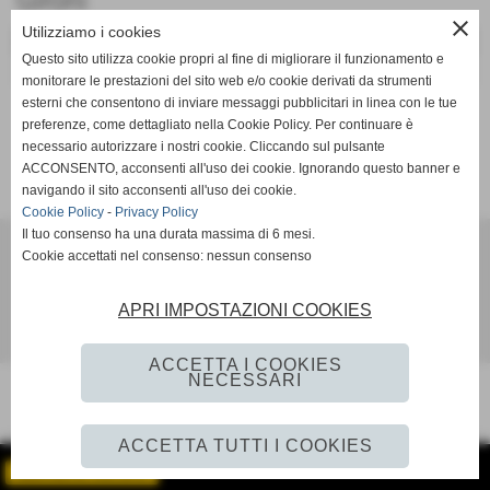
Gironi
close
Utilizziamo i cookies
nome girone
scheda
calendario/risultati
classifica
Questo sito utilizza cookie propri al fine di migliorare il funzionamento e
Girone D
scheda
calendario e risultati
classifica
monitorare le prestazioni del sito web e/o cookie derivati da strumenti
esterni che consentono di inviare messaggi pubblicitari in linea con le tue
preferenze, come dettagliato nella Cookie Policy. Per continuare è
necessario autorizzare i nostri cookie. Cliccando sul pulsante
ACCONSENTO, acconsenti all'uso dei cookie. Ignorando questo banner e
navigando il sito acconsenti all'uso dei cookie.
Cookie Policy
-
Privacy Policy
Il tuo consenso ha una durata massima di 6 mesi.
Ac Lama 80
Cookie accettati nel consenso: nessun consenso
Via per Vaglio 11 - Lama Mocogno (MO)
settoregiovanile@aclama80.it aclama80.segreteria@gmail.com aclama80@pec.it.
ac
APRI IMPOSTAZIONI COOKIES
Realizzazione siti web www.sitoper.it
ACCETTA I COOKIES
NECESSARI
ACCETTA TUTTI I COOKIES
GESTISCI IL TUO SITO