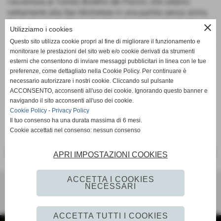
l'avventura al Torneo Boldrini dei Pulcini, che cedono
nettamente alla San Michelese in una partita senza storia.
Pareggio per gli Allievi, che alla ripresa del campionato
close
Utilizziamo i cookies
impattano 2-2 in casa con la Spezzanese. I ragazzi di Santi
Questo sito utilizza cookie propri al fine di migliorare il funzionamento e
si sono fatti rimontare il doppio vantaggio, ma sono riusciti
monitorare le prestazioni del sito web e/o cookie derivati da strumenti
a mantenere comunque la testa della classifica. Sconfitta
esterni che consentono di inviare messaggi pubblicitari in linea con le tue
per i Giovanissimi, in trasferta sul campo dei bolognesi
preferenze, come dettagliato nella Cookie Policy. Per continuare è
dell'Osteria Grande, con i lamesi autori comunque di una
necessario autorizzare i nostri cookie. Cliccando sul pulsante
prestazione discreta che fa ben sperare per la parte finale
ACCONSENTO, acconsenti all'uso dei cookie. Ignorando questo banner e
del campionato.
navigando il sito acconsenti all'uso dei cookie.
Cookie Policy
-
Privacy Policy
Il tuo consenso ha una durata massima di 6 mesi.
Cookie accettati nel consenso: nessun consenso
<< PRECEDENTE
SUCCESSIVO >>
APRI IMPOSTAZIONI COOKIES
ACCETTA I COOKIES
Ac Lama 80
NECESSARI
Via per Vaglio 11 - Lama Mocogno (MO)
settoregiovanile@aclama80.it aclama80.segreteria@gmail.com aclama80@pec.it.
ac
ACCETTA TUTTI I COOKIES