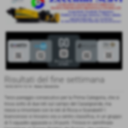
Risultati del fine settimana
18-02-2019 12:14
-
News Generiche
Terzo pareggio consecutivo per la Prima Categoria, che si
trova sotto di due reti sul campo del Casalgrande, ma
riesce a rimontare con le reti di Ricca e Scarabelli! I
biancorossi si trovano ora a centro classifica, in un gruppo
di 5 squadre appaiate a 24 punti. Finisce in semifinale