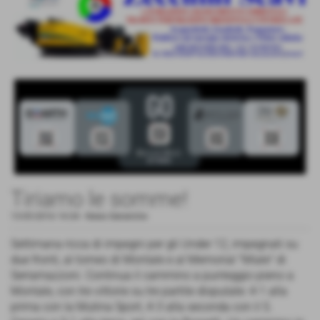
Tiriamo le somme!
13-05-2016 14:34
-
News Generiche
Settimana ricca di impegni per gli Under 12, impegnati su
due fronti, al torneo di Montale e al Memorial "Miale" di
Serramazzoni. Continua il cammino a punteggio pieno a
Montale, con tre vittorie su tre partite disputate: 4-1 alla
prima con la Mutina Sport, 4-3 alla seconda con il S.