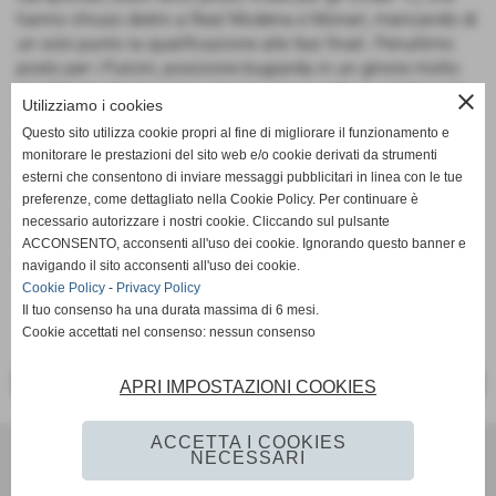
hanno chiuso dietro a Real Modena e Monari, mancando di
un solo punto la qualificazione alle fasi finali. Penultimo
posto per i Pulcini, posizione bugiarda in un girone molto
equilibrato che ha visto arrivare sei squadre in soli 6 punti.
close
Utilizziamo i cookies
Penultimo posto anche per i Primi Calci, ma con grandi
Questo sito utilizza cookie propri al fine di migliorare il funzionamento e
miglioramenti rispetto alla scorsa stagione ed alcune
monitorare le prestazioni del sito web e/o cookie derivati da strumenti
sconfitte decisamente sfortunate. Terzo posto finale per i
esterni che consentono di inviare messaggi pubblicitari in linea con le tue
ragazzi del calcio a 7, come l´anno scorso autori di un
preferenze, come dettagliato nella Cookie Policy. Per continuare è
grande girone di ritorno che ha permesso di rimontare
necessario autorizzare i nostri cookie. Cliccando sul pulsante
numerose posizioni in classifica, senza però raggiungere
ACCONSENTO, acconsenti all'uso dei cookie. Ignorando questo banner e
questa volta le fasi finali.
navigando il sito acconsenti all'uso dei cookie.
Cookie Policy
-
Privacy Policy
Il tuo consenso ha una durata massima di 6 mesi.
Cookie accettati nel consenso: nessun consenso
<< PRECEDENTE
SUCCESSIVO >>
APRI IMPOSTAZIONI COOKIES
ACCETTA I COOKIES
Ac Lama 80
NECESSARI
Via per Vaglio 11 - Lama Mocogno (MO)
settoregiovanile@aclama80.it aclama80.segreteria@gmail.com aclama80@pec.it.
ac