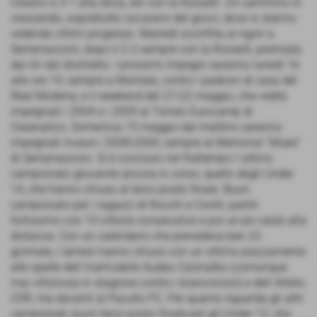
Cesario e 3-1 alla terza, ieri con la Rosselli. Un cammino in
crescendo, soprattutto sul piano del gioco, dove si stanno
vedendo ottimi progressi. Martedì sconfitta ai rigori a
Serramazzoni, dopo il 2-2 sempre con la Rosselli, premiata
dai tiri dal dischetto. I prossimi impegni saranno lunedì 16
alle ore 19, sempre a Montale, contro i padroni di casa del
Real Modena, e il weekend del 21\22 maggio, che vedrà
impegnati i 2004 e i 2005 al Torneo Eurocamp di
Cesenatico. Domenica 15 maggio dal mattino saranno
impegnati invece i 2008\2009, sempre al Memorial "Miale"
di Serramazzoni. Si è concluso nel frattempo l´ultimo
campionato giovanile ancora in corso, quello degli Under
14, che hanno chiuso al terzo posto finale. Buon
campionato per i ragazzi di Rocchi e Contri, partiti
fortissimo con 10 vittorie consecutive e poi un pò calati alla
distanza. Con un calendario che prevedeva ben 22
giornate, i lamesi hanno chiuso con un ottimo piazzamento
alle spalle dell´inarrivabile Audax Casinalbo (comunque
mai vittoriosa in stagione contro i biancorossi) e dell´Atletic
CDR, ma davanti al Pavullo FC. Per quanto riguarda gli altri
campionati, buon terzo posto finale per gli Under 12, che