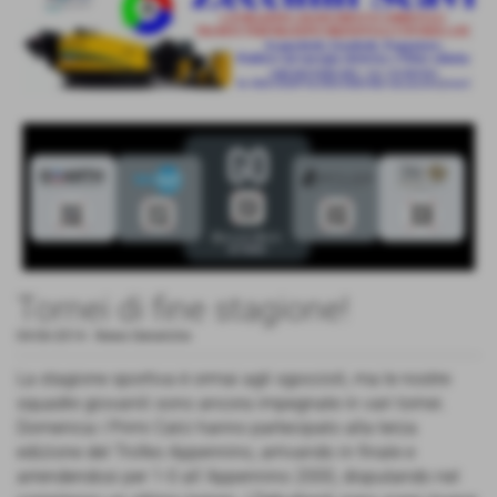
Tornei di fine stagione!
04-06-2014
-
News Generiche
La stagione sportiva è ormai agli sgoccioli, ma le nostre
squadre giovanili sono ancora impegnate in vari tornei.
Domenica i Primi Calci hanno partecipato alla terza
edizione del Trofeo Appennino, arrivando in finale e
arrendendosi per 1-0 all´Appennino 2000, disputando nel