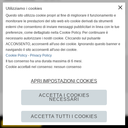
close
Utilizziamo i cookies
DATI
Questo sito utilizza cookie propri al fine di migliorare il funzionamento e
presenze:
18
monitorare le prestazioni del sito web e/o cookie derivati da strumenti
reti:
0
esterni che consentono di inviare messaggi pubblicitari in linea con le tue
preferenze, come dettagliato nella Cookie Policy. Per continuare è
necessario autorizzare i nostri cookie. Cliccando sul pulsante
ACCONSENTO, acconsenti all'uso dei cookie. Ignorando questo banner e
<< PRECEDENTE
SUCCESSIVO >>
navigando il sito acconsenti all'uso dei cookie.
Cookie Policy
-
Privacy Policy
Il tuo consenso ha una durata massima di 6 mesi.
Ac Lama 80
Cookie accettati nel consenso: nessun consenso
Via per Vaglio 11 - Lama Mocogno (MO)
settoregiovanile@aclama80.it aclama80.segreteria@gmail.com aclama80@pec.it.
ac
APRI IMPOSTAZIONI COOKIES
Realizzazione siti web www.sitoper.it
ACCETTA I COOKIES
NECESSARI
ACCETTA TUTTI I COOKIES
GESTISCI IL TUO SITO