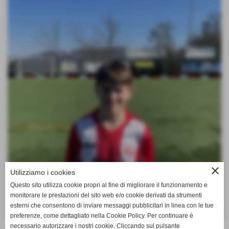
close
Utilizziamo i cookies
Questo sito utilizza cookie propri al fine di migliorare il funzionamento e
monitorare le prestazioni del sito web e/o cookie derivati da strumenti
esterni che consentono di inviare messaggi pubblicitari in linea con le tue
preferenze, come dettagliato nella Cookie Policy. Per continuare è
necessario autorizzare i nostri cookie. Cliccando sul pulsante