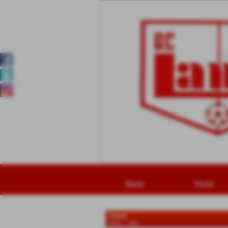
Home
Storia
Atleti
Home
>
Atleti