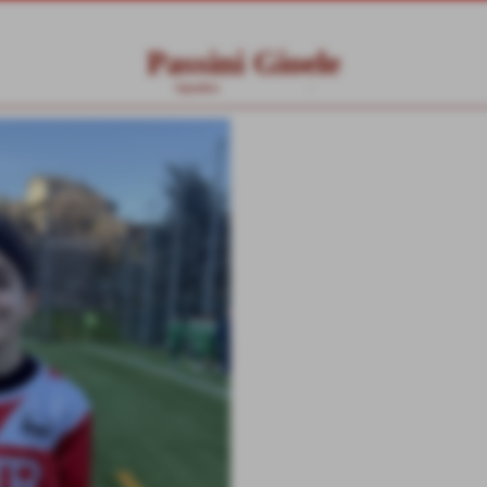
Passini Gioele
Squadra:
Under 12 a 9 CSI
-