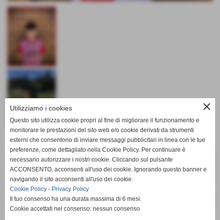
close
Utilizziamo i cookies
Questo sito utilizza cookie propri al fine di migliorare il funzionamento e
monitorare le prestazioni del sito web e/o cookie derivati da strumenti
Data di nascita:
04-03-2009
esterni che consentono di inviare messaggi pubblicitari in linea con le tue
preferenze, come dettagliato nella Cookie Policy. Per continuare è
DATI
necessario autorizzare i nostri cookie. Cliccando sul pulsante
ACCONSENTO, acconsenti all'uso dei cookie. Ignorando questo banner e
ruolo:
Centrocampista
navigando il sito acconsenti all'uso dei cookie.
presenze:
104
Cookie Policy
-
Privacy Policy
Il tuo consenso ha una durata massima di 6 mesi.
reti:
13
Cookie accettati nel consenso: nessun consenso