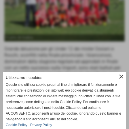
keyboard_arrow_left
keyboard_arrow_right
Il Lama ´80 finalista
Grande delusione per gli Under 12 dei mister Ossiani e
Rocchi, sconfitti nella finale provinciale. I biancorossi,
dominatori della stagione regolare ed approdati in finale
con un netto successo sulla Visport, sono stati battuti per
5-2 dall´U.S. Monari, squadra che si era classificata terza
close
Utilizziamo i cookies
nel girone dei lamesi. Grande rammarico per un titolo di
Questo sito utilizza cookie propri al fine di migliorare il funzionamento e
campione provinciale meritato e sfumato invece sulla linea
monitorare le prestazioni del sito web e/o cookie derivati da strumenti
del traguardo. Giovedì a Montale un´altra squadra
esterni che consentono di inviare messaggi pubblicitari in linea con le tue
biancorossa giocherà per lo stesso obiettivo: i Debuttanti
preferenze, come dettagliato nella Cookie Policy. Per continuare è
sfideranno infatti il fortissimo Real Modena Montale sul
necessario autorizzare i nostri cookie. Cliccando sul pulsante
suo terreno di gioco, cercando di compiere l´impresa di
ACCONSENTO, acconsenti all'uso dei cookie. Ignorando questo banner e
strappargli il titolo!
navigando il sito acconsenti all'uso dei cookie.
Cookie Policy
-
Privacy Policy