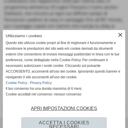
e attendono ora l'Appennino 2000 per l'ultimo atto, in
programma domenica 30 luglio! Passano il turno anche i
Dilettanti, che vincono ai rigori sul difficile campo di
Romanoro: padroni di casa in vantaggio fino all'89' minuto,
poi il pareggio ospite con Gemini che manda la sfida ai
calci di rigore, dove si va a oltranza fino alla parata di
close
Utilizziamo i cookies
Scorcioni su Messori e alla successiva rete decisiva di
Questo sito utilizza cookie propri al fine di migliorare il funzionamento e
Sorbelli! Domenica prossima i biancorossi sfideranno in
monitorare le prestazioni del sito web e/o cookie derivati da strumenti
semifinale il Montecreto, ancora una volta in trasferta.
esterni che consentono di inviare messaggi pubblicitari in linea con le tue
Passaggio in semifinale anche per gli Under 12, che
preferenze, come dettagliato nella Cookie Policy. Per continuare è
vincono 3-2 sul campo di Montefiorino e si guadagnano il
necessario autorizzare i nostri cookie. Cliccando sul pulsante
turno successivo, anche loro in trasferta sul campo del
ACCONSENTO, acconsenti all'uso dei cookie. Ignorando questo banner e
Montecreto, venerdi 21 luglio alle ore 19:30!
navigando il sito acconsenti all'uso dei cookie.
Cookie Policy
-
Privacy Policy
Il tuo consenso ha una durata massima di 6 mesi.
Cookie accettati nel consenso: nessun consenso
<< PRECEDENTE
SUCCESSIVO >>
APRI IMPOSTAZIONI COOKIES
ACCETTA I COOKIES
Ac Lama 80
NECESSARI